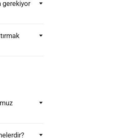
 gerekiyor
ştırmak
ğumuz
nelerdir?