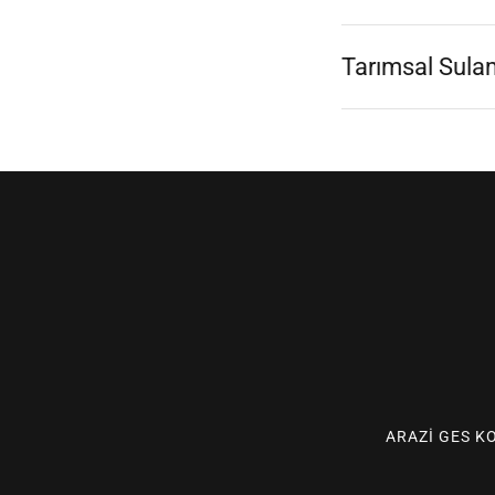
Tarımsal Sulama
ARAZI GES K