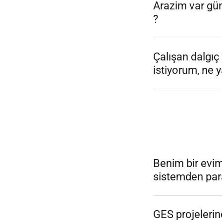
Arazim var gü
?
Çalışan dalgıç
istiyorum, ne
Benim bir evi
sistemden par
GES projelerind