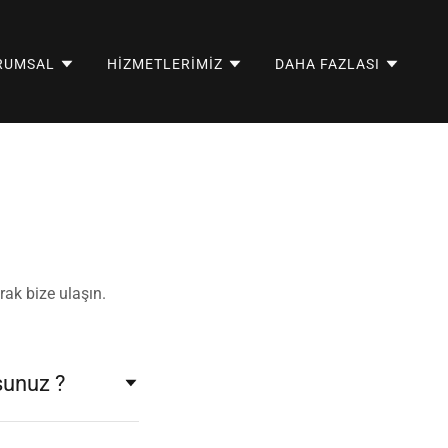
RUMSAL
HİZMETLERİMİZ
DAHA FAZLASI
ak bize ulaşın.
rsunuz ?